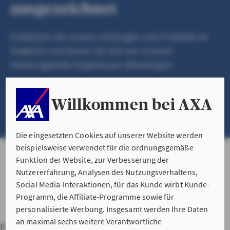
ausgezeichnet
Entdecken Sie unsere Leistungen und Produkte im
Vergleich und lassen Sie sich von unseren
hervorragenden Ergebnissen überzeugen.
Willkommen bei AXA
TESTS PRODUKTE UND SERVICES
Die eingesetzten Cookies auf unserer Website werden
beispielsweise verwendet für die ordnungsgemäße
Funktion der Website, zur Verbesserung der
Nutzererfahrung, Analysen des Nutzungsverhaltens,
Social Media-Interaktionen, für das Kunde wirbt Kunde-
Programm, die Affiliate-Programme sowie für
personalisierte Werbung. Insgesamt werden Ihre Daten
an maximal sechs weitere Verantwortliche
Private Haftpflichtversicherung
Hausratversicherung