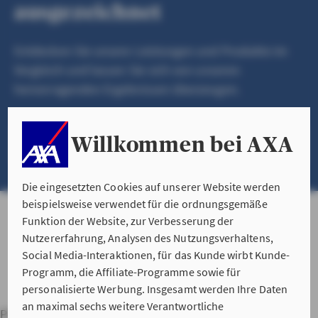
ausgezeichnet
Entdecken Sie unsere Leistungen und Produkte im
Vergleich und lassen Sie sich von unseren
hervorragenden Ergebnissen überzeugen.
Willkommen bei AXA
TESTS PRODUKTE UND SERVICES
Die eingesetzten Cookies auf unserer Website werden
beispielsweise verwendet für die ordnungsgemäße
Funktion der Website, zur Verbesserung der
Nutzererfahrung, Analysen des Nutzungsverhaltens,
Social Media-Interaktionen, für das Kunde wirbt Kunde-
Programm, die Affiliate-Programme sowie für
personalisierte Werbung. Insgesamt werden Ihre Daten
an maximal sechs weitere Verantwortliche
Private Haftpflichtversicherung
Hausratversicherung