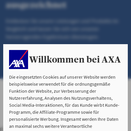
ausgezeichnet
Entdecken Sie unsere Leistungen und Produkte im
Vergleich und lassen Sie sich von unseren
hervorragenden Ergebnissen überzeugen.
Willkommen bei AXA
TESTS PRODUKTE UND SERVICES
Die eingesetzten Cookies auf unserer Website werden
beispielsweise verwendet für die ordnungsgemäße
Funktion der Website, zur Verbesserung der
Nutzererfahrung, Analysen des Nutzungsverhaltens,
Social Media-Interaktionen, für das Kunde wirbt Kunde-
Programm, die Affiliate-Programme sowie für
personalisierte Werbung. Insgesamt werden Ihre Daten
an maximal sechs weitere Verantwortliche
Private Haftpflichtversicherung
Hausratversicherung