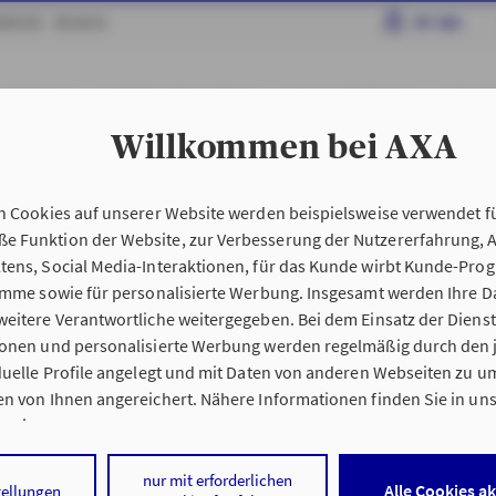
RRIERE
MEDIEN
MY AXA
AHRZEUGE
HAFTPFLICHT & RECHT
HAUS & WOHNUNG
GESUN
Willkommen bei AXA
n Cookies auf unserer Website werden beispielsweise verwendet fü
Versicherungsangebote
 Funktion der Website, zur Verbesserung der Nutzererfahrung, 
tens, Social Media-Interaktionen, für das Kunde wirbt Kunde-Pro
ramme sowie für personalisierte Werbung. Insgesamt werden Ihre D
eitere Verantwortliche weitergegeben. Bei dem Einsatz der Dienste
ote berechnen
ionen und personalisierte Werbung werden regelmäßig durch den 
iduelle Profile angelegt und mit Daten von anderen Webseiten zu 
n von Ihnen angereichert. Nähere Informationen finden Sie in un
nweisen
.
 auf „Alle Cookies akzeptieren" stimmen Sie für alle nicht technisc
nur mit erforderlichen
Alle Cookies a
tellungen