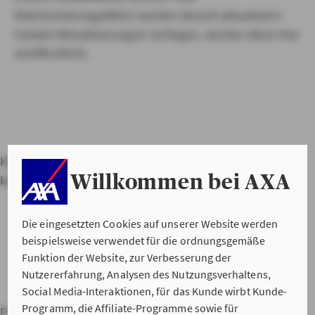
Diskriminierungsfällen werden derzeit aktualisiert.
Sobald Aktualisierungen vorliegen, werden diese hier
veröffentlicht.​
Kontaktformular
und lerne #TeamAXA noch besser
Willkommen bei AXA
kennen!
Jetzt folgen
Die eingesetzten Cookies auf unserer Website werden
beispielsweise verwendet für die ordnungsgemäße
Funktion der Website, zur Verbesserung der
Nutzererfahrung, Analysen des Nutzungsverhaltens,
Social Media-Interaktionen, für das Kunde wirbt Kunde-
Programm, die Affiliate-Programme sowie für
Private Haftpflichtversicherung
Hausratversicherung