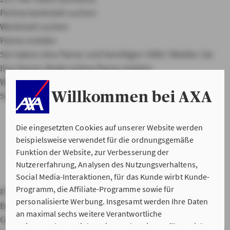
Partnerwerkstatt suchen
Werkstatt suchen
Panne melden
Sie haben eine Panne und benötigen Hilfe? Melden Sie
Ihre Panne direkt online.
Panne melden
Weitere Informationen zum AXA 360° Schadenservice
Willkommen bei AXA
Schadenservice360° Auto
Die eingesetzten Cookies auf unserer Website werden
beispielsweise verwendet für die ordnungsgemäße
Funktion der Website, zur Verbesserung der
Nutzererfahrung, Analysen des Nutzungsverhaltens,
Social Media-Interaktionen, für das Kunde wirbt Kunde-
Programm, die Affiliate-Programme sowie für
Private Haftpflichtversicherung
Hausratversicherung
personalisierte Werbung. Insgesamt werden Ihre Daten
Berufsunfähigkeitsversicherung
Kfz-Versicherung
an maximal sechs weitere Verantwortliche
Gebäudeversicherung
Adresse ändern
Bankverbindung
weitergegeben. Bei dem Einsatz der Dienste für Social