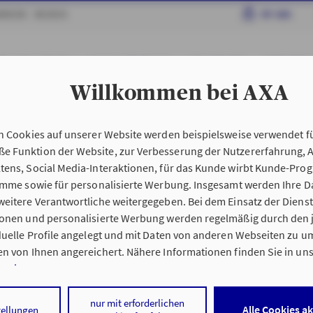
RRIERE
MEDIEN
MY AXA
FLICHT & RECHT
HAUS & WOHNUNG
GESUNDHEIT
VORSORGE
Willkommen bei AXA
icherung
n Cookies auf unserer Website werden beispielsweise verwendet fü
herung von AXA
Renten
 Funktion der Website, zur Verbesserung der Nutzererfahrung, 
tens, Social Media-Interaktionen, für das Kunde wirbt Kunde-Pro
rn
ramme sowie für personalisierte Werbung. Insgesamt werden Ihre D
eitere Verantwortliche weitergegeben. Bei dem Einsatz der Dienste
eberatung
Individuelle Rentenlösung unter Einbezug von Al
ionen und personalisierte Werbung werden regelmäßig durch den 
iduelle Profile angelegt und mit Daten von anderen Webseiten zu 
n von Ihnen angereichert. Nähere Informationen finden Sie in un
nweisen
.
 auf „Alle Cookies akzeptieren" stimmen Sie für alle nicht technisc
nur mit erforderlichen
Alle Cookies a
tellungen