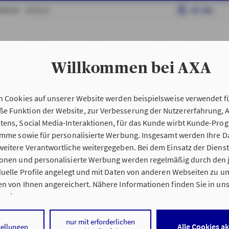
RRIERE
MEDIEN
MY AXA
A
BERUFSFELDER
EINSTIEGSLEVEL
BEWERBUNGSTIPPS
KO
Willkommen bei AXA
& Duales Studium
n Cookies auf unserer Website werden beispielsweise verwendet fü
? Na, dann los
 Funktion der Website, zur Verbesserung der Nutzererfahrung, 
tens, Social Media-Interaktionen, für das Kunde wirbt Kunde-Pro
ramme sowie für personalisierte Werbung. Insgesamt werden Ihre D
eitere Verantwortliche weitergegeben. Bei dem Einsatz der Dienste
ionen und personalisierte Werbung werden regelmäßig durch den 
iduelle Profile angelegt und mit Daten von anderen Webseiten zu 
n von Ihnen angereichert. Nähere Informationen finden Sie in un
nweisen
.
 auf „Alle Cookies akzeptieren" stimmen Sie für alle nicht technisc
nur mit erforderlichen
Alle Cookies a
tellungen