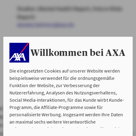
Studien (Mental Health Report, Future Risks
Report)
daniela.behrens@axa.de
Willkommen bei AXA
Die eingesetzten Cookies auf unserer Website werden
beispielsweise verwendet für die ordnungsgemäße
Funktion der Website, zur Verbesserung der
Nutzererfahrung, Analysen des Nutzungsverhaltens,
Social Media-Interaktionen, für das Kunde wirbt Kunde-
Programm, die Affiliate-Programme sowie für
Private Haftpflichtversicherung
Hausratversicherung
personalisierte Werbung. Insgesamt werden Ihre Daten
Berufsunfähigkeitsversicherung
Kfz-Versicherung
an maximal sechs weitere Verantwortliche
Gebäudeversicherung
Adresse ändern
Bankverbindung
weitergegeben. Bei dem Einsatz der Dienste für Social
ändern
Namen ändern
Service Apps
Versicherungslexikon