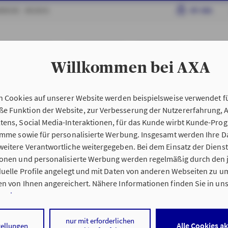
RRIERE
MEDIEN
MY AXA
FLICHT & RECHT
HAUS & WOHNUNG
GESUNDHEIT
VORSORGE
Willkommen bei AXA
n Cookies auf unserer Website werden beispielsweise verwendet fü
nd flexibel
 Funktion der Website, zur Verbesserung der Nutzererfahrung, 
tens, Social Media-Interaktionen, für das Kunde wirbt Kunde-Pro
ramme sowie für personalisierte Werbung. Insgesamt werden Ihre D
eitere Verantwortliche weitergegeben. Bei dem Einsatz der Dienste
ionen und personalisierte Werbung werden regelmäßig durch den 
iduelle Profile angelegt und mit Daten von anderen Webseiten zu 
n von Ihnen angereichert. Nähere Informationen finden Sie in un
nweisen
.
 auf „Alle Cookies akzeptieren" stimmen Sie für alle nicht technisc
nur mit erforderlichen
Alle Cookies a
tellungen