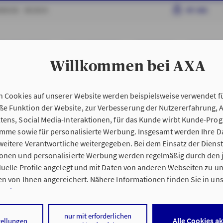
RRIERE
MEDIEN
MY AXA
FLICHT & RECHT
HAUS & WOHNUNG
GESUNDHEIT
VORSORGE
Willkommen bei AXA
rkenseite
n Cookies auf unserer Website werden beispielsweise verwendet fü
sservice360° - mach(t
 Funktion der Website, zur Verbesserung der Nutzererfahrung, 
tens, Social Media-Interaktionen, für das Kunde wirbt Kunde-Pro
ramme sowie für personalisierte Werbung. Insgesamt werden Ihre D
eitere Verantwortliche weitergegeben. Bei dem Einsatz der Dienste
ionen und personalisierte Werbung werden regelmäßig durch den 
iduelle Profile angelegt und mit Daten von anderen Webseiten zu 
n von Ihnen angereichert. Nähere Informationen finden Sie in un
nweisen
.
 auf „Alle Cookies akzeptieren" stimmen Sie für alle nicht technisc
nur mit erforderlichen
Alle Cookies a
tellungen