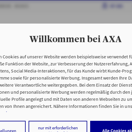
RRIERE
MEDIEN
MY AXA
FLICHT & RECHT
HAUS & WOHNUNG
GESUNDHEIT
VORSORGE
Willkommen bei AXA
n Cookies auf unserer Website werden beispielsweise verwendet fü
vorsorge
Psychische Be
 Funktion der Website, zur Verbesserung der Nutzererfahrung, 
tens, Social Media-Interaktionen, für das Kunde wirbt Kunde-Pro
ts
ramme sowie für personalisierte Werbung. Insgesamt werden Ihre D
eitere Verantwortliche weitergegeben. Bei dem Einsatz der Dienste
ionen und personalisierte Werbung werden regelmäßig durch den 
iduelle Profile angelegt und mit Daten von anderen Webseiten zu 
n von Ihnen angereichert. Nähere Informationen finden Sie in un
nweisen
.
 auf „Alle Cookies akzeptieren" stimmen Sie für alle nicht technisc
nur mit erforderlichen
Alle Cookies a
tellungen