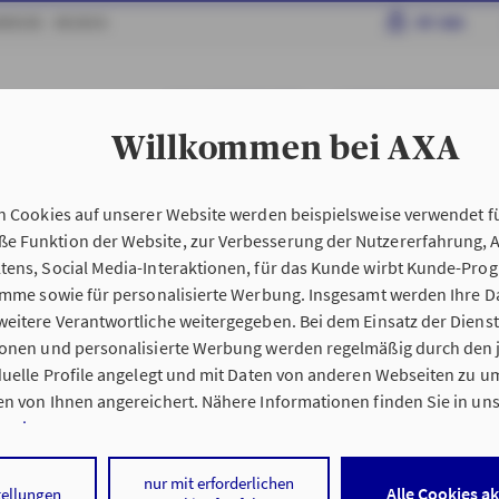
RRIERE
MEDIEN
MY AXA
DAS UNTERNEHMEN
UNSERE VERANTWORTU
Willkommen bei AXA
Kundenfeedback
eKomi-Bewertungen schadenservice360°
n Cookies auf unserer Website werden beispielsweise verwendet fü
it schadenservice360
 Funktion der Website, zur Verbesserung der Nutzererfahrung, 
tens, Social Media-Interaktionen, für das Kunde wirbt Kunde-Pro
ramme sowie für personalisierte Werbung. Insgesamt werden Ihre D
eitere Verantwortliche weitergegeben. Bei dem Einsatz der Dienste
ionen und personalisierte Werbung werden regelmäßig durch den 
iduelle Profile angelegt und mit Daten von anderen Webseiten zu 
n von Ihnen angereichert. Nähere Informationen finden Sie in un
nweisen
.
 auf „Alle Cookies akzeptieren" stimmen Sie für alle nicht technisc
nur mit erforderlichen
Alle Cookies a
tellungen