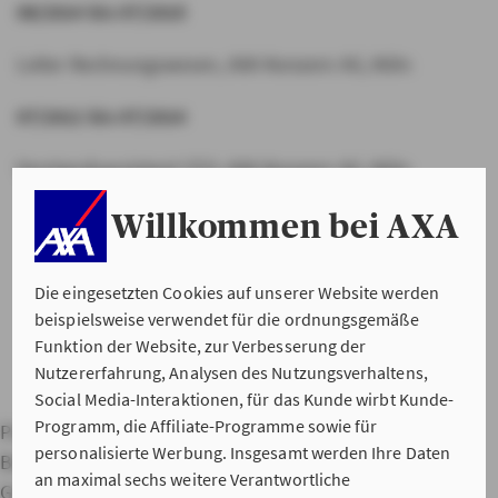
08/2014 bis 07/2015
Leiter Rechnungswesen, AXA Konzern AG, Köln
07/2012 bis 07/2014
Vorstandsassistent CEO, AXA Konzern AG, Köln
Willkommen bei AXA
Die eingesetzten Cookies auf unserer Website werden
beispielsweise verwendet für die ordnungsgemäße
Funktion der Website, zur Verbesserung der
Nutzererfahrung, Analysen des Nutzungsverhaltens,
Social Media-Interaktionen, für das Kunde wirbt Kunde-
Programm, die Affiliate-Programme sowie für
Private Haftpflichtversicherung
Hausratversicherung
personalisierte Werbung. Insgesamt werden Ihre Daten
Berufsunfähigkeitsversicherung
Kfz-Versicherung
an maximal sechs weitere Verantwortliche
Gebäudeversicherung
Adresse ändern
Bankverbindung