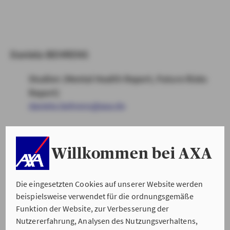
Daniela BEHRENS
Studien (Mental Health Report, Future Risks
Report)
daniela.behrens@axa.de
Willkommen bei AXA
Die eingesetzten Cookies auf unserer Website werden
beispielsweise verwendet für die ordnungsgemäße
Funktion der Website, zur Verbesserung der
Nutzererfahrung, Analysen des Nutzungsverhaltens,