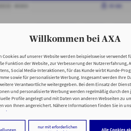
RRIERE
MEDIEN
MY AXA
PRESSEMITTEILUNGEN
MEDIATHEK
MEDIENK
Willkommen bei AXA
sorge-Kampagne
n Cookies auf unserer Website werden beispielsweise verwendet fü
 Funktion der Website, zur Verbesserung der Nutzererfahrung, 
tens, Social Media-Interaktionen, für das Kunde wirbt Kunde-Pro
ramme sowie für personalisierte Werbung. Insgesamt werden Ihre D
eitere Verantwortliche weitergegeben. Bei dem Einsatz der Dienste
ionen und personalisierte Werbung werden regelmäßig durch den 
iduelle Profile angelegt und mit Daten von anderen Webseiten zu 
n von Ihnen angereichert. Nähere Informationen finden Sie in un
nweisen
.
 auf „Alle Cookies akzeptieren" stimmen Sie für alle nicht technisc
nur mit erforderlichen
Alle Cookies a
tellungen