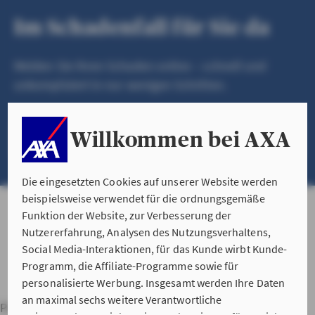
Im Schadenfall für Sie da
Melden Sie Ihren Schaden online – schnell und
unkompliziert in nur wenigen Schritten.
Willkommen bei AXA
SCHADEN MELDEN
Die eingesetzten Cookies auf unserer Website werden
beispielsweise verwendet für die ordnungsgemäße
Funktion der Website, zur Verbesserung der
Nutzererfahrung, Analysen des Nutzungsverhaltens,
Social Media-Interaktionen, für das Kunde wirbt Kunde-
Programm, die Affiliate-Programme sowie für
personalisierte Werbung. Insgesamt werden Ihre Daten
an maximal sechs weitere Verantwortliche
Private Haftpflichtversicherung
Hausratversicherung