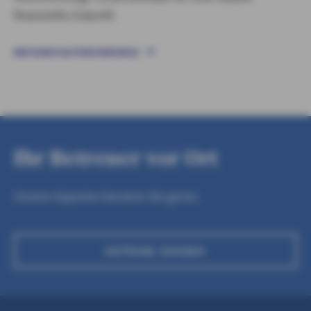
finanzielle Zukunft.
RATGEBER ALTERSVORSORGE
Ihr Betreuer vor Ort
Unsere Experten beraten Sie gerne.
ANFRAGE SENDEN