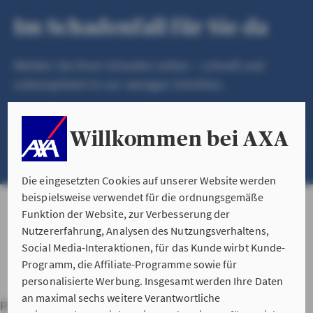
Im Schadenfall für Sie da
Melden Sie Ihren Schaden online – schnell und
unkompliziert in nur wenigen Schritten.
Willkommen bei AXA
SCHADEN MELDEN
Die eingesetzten Cookies auf unserer Website werden
beispielsweise verwendet für die ordnungsgemäße
Funktion der Website, zur Verbesserung der
Nutzererfahrung, Analysen des Nutzungsverhaltens,
Social Media-Interaktionen, für das Kunde wirbt Kunde-
Programm, die Affiliate-Programme sowie für
personalisierte Werbung. Insgesamt werden Ihre Daten
an maximal sechs weitere Verantwortliche
Private Haftpflichtversicherung
Hausratversicherung