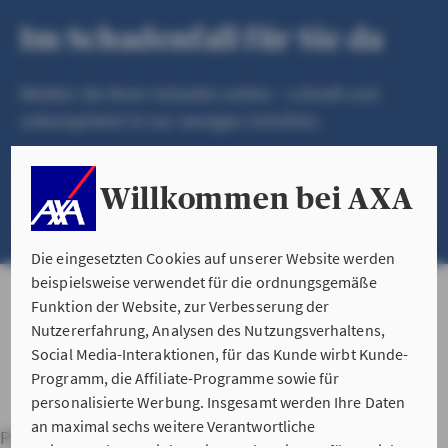
Im Schadenfall für Sie da
Melden Sie Ihren Schaden online – schnell und
unkompliziert in nur wenigen Schritten.
Willkommen bei AXA
SCHADEN MELDEN
Die eingesetzten Cookies auf unserer Website werden
beispielsweise verwendet für die ordnungsgemäße
Funktion der Website, zur Verbesserung der
Nutzererfahrung, Analysen des Nutzungsverhaltens,
Social Media-Interaktionen, für das Kunde wirbt Kunde-
Programm, die Affiliate-Programme sowie für
personalisierte Werbung. Insgesamt werden Ihre Daten
an maximal sechs weitere Verantwortliche
Private Haftpflichtversicherung
Hausratversicherung