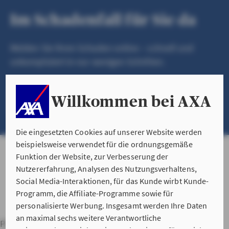
Im Schadenfall für Sie da
Melden Sie Ihren Schaden online – schnell und
unkompliziert in nur wenigen Schritten.
Willkommen bei AXA
SCHADEN MELDEN
Die eingesetzten Cookies auf unserer Website werden
beispielsweise verwendet für die ordnungsgemäße
Funktion der Website, zur Verbesserung der
Nutzererfahrung, Analysen des Nutzungsverhaltens,
Social Media-Interaktionen, für das Kunde wirbt Kunde-
Programm, die Affiliate-Programme sowie für
personalisierte Werbung. Insgesamt werden Ihre Daten
an maximal sechs weitere Verantwortliche
Private Haftpflichtversicherung
Hausratversicherung