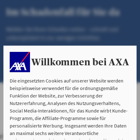
Im Schadenfall für Sie da
Melden Sie Ihren Schaden online – schnell und
unkompliziert in nur wenigen Schritten.
Willkommen bei AXA
SCHADEN MELDEN
Die eingesetzten Cookies auf unserer Website werden
beispielsweise verwendet für die ordnungsgemäße
Funktion der Website, zur Verbesserung der
Nutzererfahrung, Analysen des Nutzungsverhaltens,
Social Media-Interaktionen, für das Kunde wirbt Kunde-
Programm, die Affiliate-Programme sowie für
personalisierte Werbung. Insgesamt werden Ihre Daten
an maximal sechs weitere Verantwortliche
Private Haftpflichtversicherung
Hausratversicherung