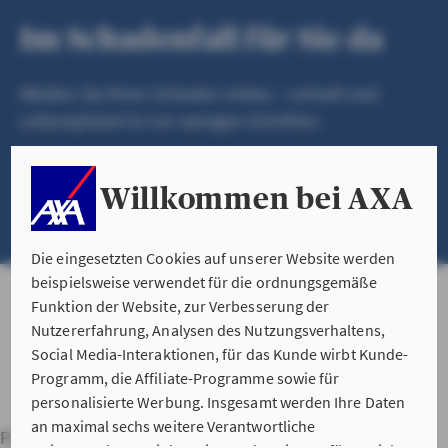
Im Schadenfall für Sie da
Melden Sie Ihren Schaden online – schnell und
unkompliziert in nur wenigen Schritten.
Willkommen bei AXA
SCHADEN MELDEN
Die eingesetzten Cookies auf unserer Website werden
beispielsweise verwendet für die ordnungsgemäße
Funktion der Website, zur Verbesserung der
Nutzererfahrung, Analysen des Nutzungsverhaltens,
Social Media-Interaktionen, für das Kunde wirbt Kunde-
Programm, die Affiliate-Programme sowie für
personalisierte Werbung. Insgesamt werden Ihre Daten
an maximal sechs weitere Verantwortliche
Private Haftpflichtversicherung
Hausratversicherung