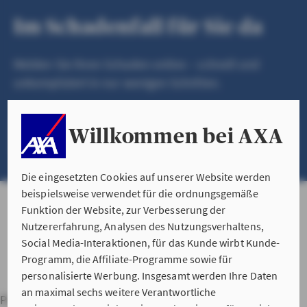
Im Schadenfall für Sie da
Melden Sie Ihren Schaden online – schnell und
unkompliziert in nur wenigen Schritten.
Willkommen bei AXA
SCHADEN MELDEN
Die eingesetzten Cookies auf unserer Website werden
beispielsweise verwendet für die ordnungsgemäße
Funktion der Website, zur Verbesserung der
Nutzererfahrung, Analysen des Nutzungsverhaltens,
Social Media-Interaktionen, für das Kunde wirbt Kunde-
Programm, die Affiliate-Programme sowie für
personalisierte Werbung. Insgesamt werden Ihre Daten
an maximal sechs weitere Verantwortliche
Private Haftpflichtversicherung
Hausratversicherung