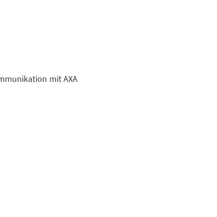
mmunikation mit AXA
ion
So sichern wir Ihre
uns