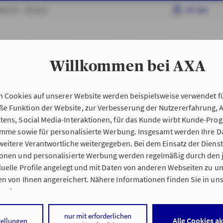
RRIERE
MEDIEN
MY AXA
HAFTPFLICHT
BÜRGSCHAFTEN
FINANZIERUNG
WEITERE 
Willkommen bei AXA
tversicherung
n Cookies auf unserer Website werden beispielsweise verwendet fü
sicherung
Für Rechtsanw
 Funktion der Website, zur Verbesserung der Nutzererfahrung, 
tens, Social Media-Interaktionen, für das Kunde wirbt Kunde-Pro
ramme sowie für personalisierte Werbung. Insgesamt werden Ihre D
eitere Verantwortliche weitergegeben. Bei dem Einsatz der Dienste
ionen und personalisierte Werbung werden regelmäßig durch den 
iduelle Profile angelegt und mit Daten von anderen Webseiten zu 
n von Ihnen angereichert. Nähere Informationen finden Sie in un
nweisen
.
 auf „Alle Cookies akzeptieren" stimmen Sie für alle nicht technisc
nur mit erforderlichen
Alle Cookies a
tellungen