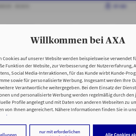
RRIERE
MEDIEN
MY AXA
HAFTPFLICHT
BÜRGSCHAFTEN
FINANZIERUNG
WEITERE 
Willkommen bei AXA
tversicherung
n Cookies auf unserer Website werden beispielsweise verwendet fü
sicherung
Für Rechtsanw
 Funktion der Website, zur Verbesserung der Nutzererfahrung, 
tens, Social Media-Interaktionen, für das Kunde wirbt Kunde-Pro
ramme sowie für personalisierte Werbung. Insgesamt werden Ihre D
eitere Verantwortliche weitergegeben. Bei dem Einsatz der Dienste
ionen und personalisierte Werbung werden regelmäßig durch den 
iduelle Profile angelegt und mit Daten von anderen Webseiten zu 
n von Ihnen angereichert. Nähere Informationen finden Sie in un
nweisen
.
 auf „Alle Cookies akzeptieren" stimmen Sie für alle nicht technisc
nur mit erforderlichen
Alle Cookies a
tellungen