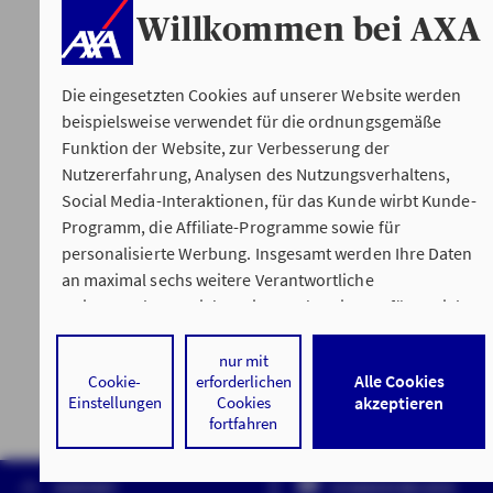
Willkommen bei AXA
Die eingesetzten Cookies auf unserer Website werden
beispielsweise verwendet für die ordnungsgemäße
Funktion der Website, zur Verbesserung der
Nutzererfahrung, Analysen des Nutzungsverhaltens,
Social Media-Interaktionen, für das Kunde wirbt Kunde-
Programm, die Affiliate-Programme sowie für
personalisierte Werbung. Insgesamt werden Ihre Daten
an maximal sechs weitere Verantwortliche
weitergegeben. Bei dem Einsatz der Dienste für Social
Media-Interaktionen und personalisierte Werbung
werden regelmäßig durch den jeweiligen Anbieter
nur mit
Alle Cookies
Cookie-
erforderlichen
individuelle Profile angelegt und mit Daten von anderen
Einstellungen
Cookies
akzeptieren
Webseiten zu umfassenden Nutzungsprofilen von Ihnen
fortfahren
angereichert. Nähere Informationen finden Sie in
unseren
Datenschutzhinweisen
.
KONTAKT
SCHADEN MELDEN