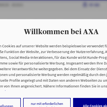
RRIERE
MEDIEN
MY AXA
HAFTPFLICHT
BÜRGSCHAFTEN
FINANZIERUNG
WEITERE 
Willkommen bei AXA
onsversicherung
n Cookies auf unserer Website werden beispielsweise verwendet fü
tion
Bürgschaften sin
 Funktion der Website, zur Verbesserung der Nutzererfahrung, 
tens, Social Media-Interaktionen, für das Kunde wirbt Kunde-Pro
ramme sowie für personalisierte Werbung. Insgesamt werden Ihre D
eitere Verantwortliche weitergegeben. Bei dem Einsatz der Dienste
ionen und personalisierte Werbung werden regelmäßig durch den 
iduelle Profile angelegt und mit Daten von anderen Webseiten zu 
n von Ihnen angereichert. Nähere Informationen finden Sie in un
nweisen
.
 auf „Alle Cookies akzeptieren" stimmen Sie für alle nicht technisc
nur mit erforderlichen
Alle Cookies a
tellungen