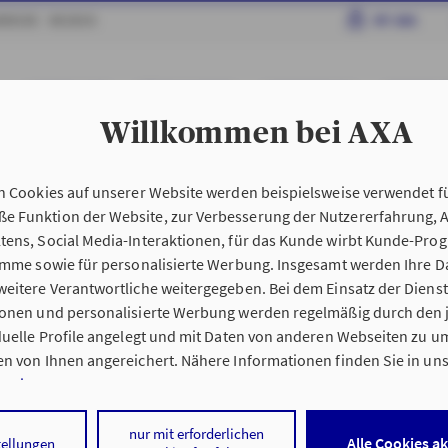
RRIERE
MEDIEN
MY AXA
HAFTPFLICHT
BÜRGSCHAFTEN
FINANZIERUNG
WEITERE 
Willkommen bei AXA
sicherung
n Cookies auf unserer Website werden beispielsweise verwendet fü
erung
Flexibel und zuv
 Funktion der Website, zur Verbesserung der Nutzererfahrung, 
tens, Social Media-Interaktionen, für das Kunde wirbt Kunde-Pro
ramme sowie für personalisierte Werbung. Insgesamt werden Ihre D
eitere Verantwortliche weitergegeben. Bei dem Einsatz der Dienste
ionen und personalisierte Werbung werden regelmäßig durch den 
iduelle Profile angelegt und mit Daten von anderen Webseiten zu 
n von Ihnen angereichert. Nähere Informationen finden Sie in un
nweisen
.
 auf „Alle Cookies akzeptieren" stimmen Sie für alle nicht technisc
nur mit erforderlichen
Alle Cookies a
tellungen