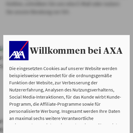
Hotline, schreiben Sie uns eine E-Mail oder nutzen
Sie unsere Beratung vor Ort.
Willkommen bei AXA
Weitere
Produkte von AXA
Betriebshaftpflichtversicherung
Profi-
Schutz
Die eingesetzten Cookies auf unserer Website werden
beispielsweise verwendet für die ordnungsgemäße
Funktion der Website, zur Verbesserung der
Nutzererfahrung, Analysen des Nutzungsverhaltens,
Social Media-Interaktionen, für das Kunde wirbt Kunde-
Programm, die Affiliate-Programme sowie für
personalisierte Werbung. Insgesamt werden Ihre Daten
an maximal sechs weitere Verantwortliche
Private Haftpflichtversicherung
Hausratversicherung
weitergegeben. Bei dem Einsatz der Dienste für Social
Berufsunfähigkeitsversicherung
Kfz-Versicherung
Media-Interaktionen und personalisierte Werbung