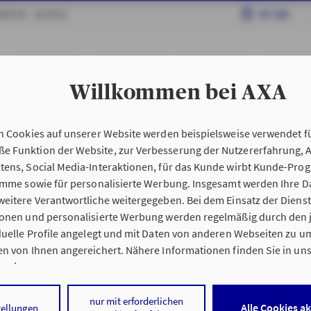
RRIERE
MEDIEN
MY AXA
HAFTPFLICHT
BÜRGSCHAFTEN
FINANZIERUNG
WEITERE 
Willkommen bei AXA
eschäftskunden
n Cookies auf unserer Website werden beispielsweise verwendet fü
zversicherungen
Optim
 Funktion der Website, zur Verbesserung der Nutzererfahrung, 
tens, Social Media-Interaktionen, für das Kunde wirbt Kunde-Pro
ramme sowie für personalisierte Werbung. Insgesamt werden Ihre D
eitere Verantwortliche weitergegeben. Bei dem Einsatz der Dienste
ionen und personalisierte Werbung werden regelmäßig durch den 
iduelle Profile angelegt und mit Daten von anderen Webseiten zu 
n von Ihnen angereichert. Nähere Informationen finden Sie in un
nweisen
.
 auf „Alle Cookies akzeptieren" stimmen Sie für alle nicht technisc
nur mit erforderlichen
Alle Cookies a
tellungen