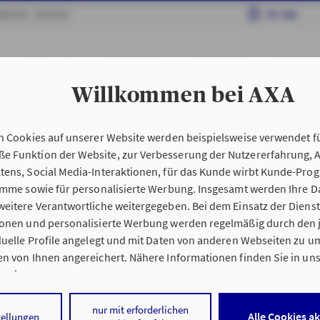
RRIERE
MEDIEN
MY AXA
HAFTPFLICHT
BÜRGSCHAFTEN
FINANZIERUNG
WEITERE 
Willkommen bei AXA
nhaftpflichtversicherung
n Cookies auf unserer Website werden beispielsweise verwendet fü
tpflichtversicherung
 Funktion der Website, zur Verbesserung der Nutzererfahrung, 
tens, Social Media-Interaktionen, für das Kunde wirbt Kunde-Pro
ramme sowie für personalisierte Werbung. Insgesamt werden Ihre D
eitere Verantwortliche weitergegeben. Bei dem Einsatz der Dienste
ionen und personalisierte Werbung werden regelmäßig durch den 
iduelle Profile angelegt und mit Daten von anderen Webseiten zu 
n von Ihnen angereichert. Nähere Informationen finden Sie in un
nweisen
.
 auf „Alle Cookies akzeptieren" stimmen Sie für alle nicht technisc
nur mit erforderlichen
Alle Cookies a
tellungen