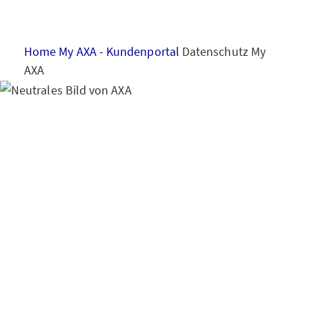
HAUS & WOHNUNG
Home
My AXA - Kundenportal
Datenschutz My
GESUNDHEIT
AXA
VORSORGE & VERMÖGEN
Hinweise zum
Datenschutz
Kundenp
MY AXA
LOGIN
ortal My AXA
SCHADEN ONLINE MELDEN
KONTAKT