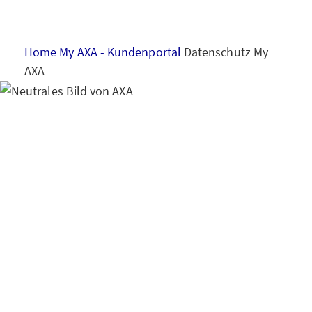
HAUS & WOHNUNG
Home
My AXA - Kundenportal
Datenschutz My
GESUNDHEIT
AXA
VORSORGE & VERMÖGEN
Hinweise zum
Datenschutz
Kundenp
MY AXA
LOGIN
ortal My AXA
SCHADEN ONLINE MELDEN
KONTAKT