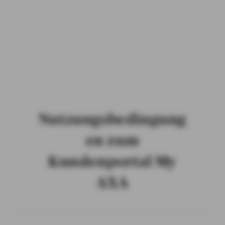
PRIVATKUNDEN
GESCHÄFTSKUNDEN
ÜBER AXA
KARRIERE
MEDIEN
Nutzungsbedingung
en zum
Kundenportal My
AXA