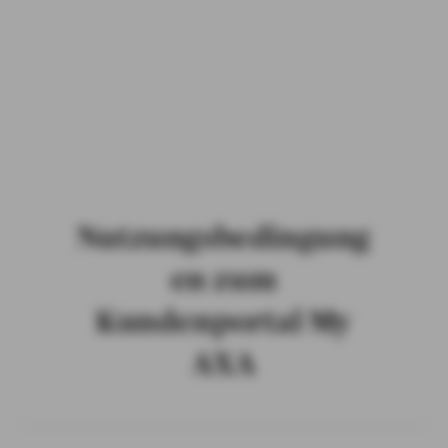
PRIVATKUNDEN
GESCHÄFTSKUNDEN
ÜBER AXA
KARRIERE
MEDIEN
Nutzungsbedingung
en zum
Kundenportal My
AXA