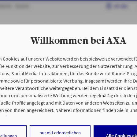
RRIERE
MEDIEN
MY AXA
AHRZEUGE
HAFTPFLICHT & RECHT
HAUS & WOHNUNG
GESUN
Willkommen bei AXA
vorsorge
n Cookies auf unserer Website werden beispielsweise verwendet fü
rsorge
Sicher & flexibe
 Funktion der Website, zur Verbesserung der Nutzererfahrung, 
tens, Social Media-Interaktionen, für das Kunde wirbt Kunde-Pro
ramme sowie für personalisierte Werbung. Insgesamt werden Ihre D
eitere Verantwortliche weitergegeben. Bei dem Einsatz der Dienste
ionen und personalisierte Werbung werden regelmäßig durch den 
iduelle Profile angelegt und mit Daten von anderen Webseiten zu 
n von Ihnen angereichert. Nähere Informationen finden Sie in un
nweisen
.
 auf „Alle Cookies akzeptieren" stimmen Sie für alle nicht technisc
nur mit erforderlichen
Alle Cookies a
tellungen