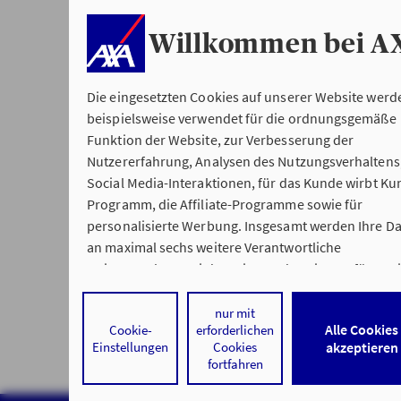
Willkommen bei A
Die eingesetzten Cookies auf unserer Website werd
beispielsweise verwendet für die ordnungsgemäße
Funktion der Website, zur Verbesserung der
Nutzererfahrung, Analysen des Nutzungsverhaltens
Social Media-Interaktionen, für das Kunde wirbt Ku
Programm, die Affiliate-Programme sowie für
personalisierte Werbung. Insgesamt werden Ihre D
an maximal sechs weitere Verantwortliche
weitergegeben. Bei dem Einsatz der Dienste für Soci
Media-Interaktionen und personalisierte Werbung
werden regelmäßig durch den jeweiligen Anbieter
nur mit
Alle Cookies
Cookie-
erforderlichen
individuelle Profile angelegt und mit Daten von and
Einstellungen
Cookies
akzeptieren
Webseiten zu umfassenden Nutzungsprofilen von I
fortfahren
angereichert. Nähere Informationen finden Sie in
unseren
Datenschutzhinweisen
.