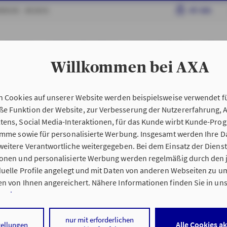
RRIERE
MEDIEN
MY AXA
AHRZEUGE
HAFTPFLICHT & RECHT
HAUS & WOHNUNG
GESUN
Willkommen bei AXA
ung für Erwachsene
n Cookies auf unserer Website werden beispielsweise verwendet fü
hon ab 14,28 Euro im
 Funktion der Website, zur Verbesserung der Nutzererfahrung, 
tens, Social Media-Interaktionen, für das Kunde wirbt Kunde-Pro
 Grundinvalidität, 225
ramme sowie für personalisierte Werbung. Insgesamt werden Ihre D
eitere Verantwortliche weitergegeben. Bei dem Einsatz der Dienste
ännischer Beruf) mona
ionen und personalisierte Werbung werden regelmäßig durch den 
iduelle Profile angelegt und mit Daten von anderen Webseiten zu 
n von Ihnen angereichert. Nähere Informationen finden Sie in un
nweisen
.
stung schon ab 1 % Invalidität
Keine Gesundheitsprüfung
 auf „Alle Cookies akzeptieren" stimmen Sie für alle nicht technisc
nur mit erforderlichen
Alle Cookies a
tellungen