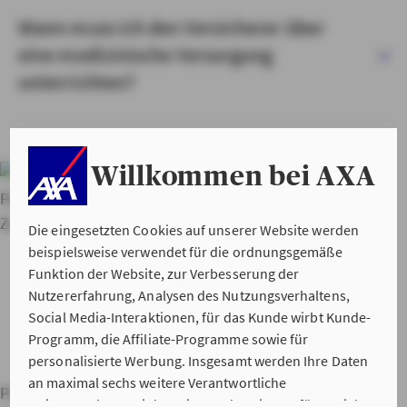
Wann muss ich den Versicherer über
eine medizinische Versorgung
unterrichten?
Willkommen bei AXA
Weitere
Produkte von AXA
Zahnzusatzversicherung
Stationäre
Zusatzversicherung
Die eingesetzten Cookies auf unserer Website werden
beispielsweise verwendet für die ordnungsgemäße
Funktion der Website, zur Verbesserung der
Nutzererfahrung, Analysen des Nutzungsverhaltens,
Social Media-Interaktionen, für das Kunde wirbt Kunde-
Programm, die Affiliate-Programme sowie für
personalisierte Werbung. Insgesamt werden Ihre Daten
an maximal sechs weitere Verantwortliche
Private Haftpflichtversicherung
Hausratversicherung
weitergegeben. Bei dem Einsatz der Dienste für Social