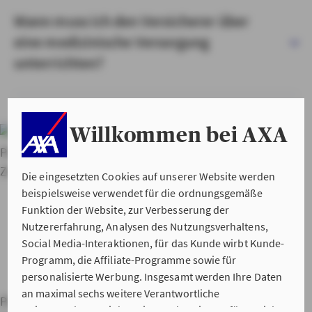
Wann muss ich den Versicherer über
eine medizinische Versorgung
unterrichten?
Willkommen bei AXA
Weitere
Produkte von AXA
Zahnzusatzversicherung
Stationäre
Zusatzversicherung
Die eingesetzten Cookies auf unserer Website werden
beispielsweise verwendet für die ordnungsgemäße
Funktion der Website, zur Verbesserung der
Nutzererfahrung, Analysen des Nutzungsverhaltens,
Social Media-Interaktionen, für das Kunde wirbt Kunde-
Programm, die Affiliate-Programme sowie für
personalisierte Werbung. Insgesamt werden Ihre Daten
an maximal sechs weitere Verantwortliche
Private Haftpflichtversicherung
Hausratversicherung
weitergegeben. Bei dem Einsatz der Dienste für Social