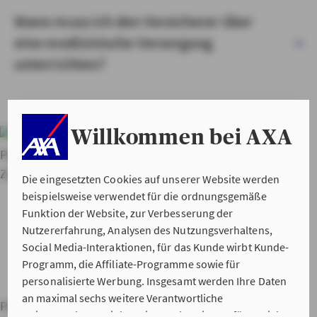
Wann muss ich den Versicherer über
eine medizinische Versorgung
unterrichten?
Willkommen bei AXA
Weitere
Produkte von AXA
Zahnzusatzversicherung
Stationäre
Zusatzversicherung
Die eingesetzten Cookies auf unserer Website werden
beispielsweise verwendet für die ordnungsgemäße
Funktion der Website, zur Verbesserung der
Nutzererfahrung, Analysen des Nutzungsverhaltens,
Social Media-Interaktionen, für das Kunde wirbt Kunde-
Programm, die Affiliate-Programme sowie für
personalisierte Werbung. Insgesamt werden Ihre Daten
an maximal sechs weitere Verantwortliche
Private Haftpflichtversicherung
Hausratversicherung
weitergegeben. Bei dem Einsatz der Dienste für Social