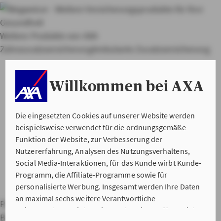
Weitere Produkte von AXA
Zahnzusatzversicherung
Ambulante Zusatzversicherung
*
Willkommen bei AXA
Der Preis bezieht sich auf eine 20-jährige Person.
Die eingesetzten Cookies auf unserer Website werden
beispielsweise verwendet für die ordnungsgemäße
Funktion der Website, zur Verbesserung der
Nutzererfahrung, Analysen des Nutzungsverhaltens,
Social Media-Interaktionen, für das Kunde wirbt Kunde-
Programm, die Affiliate-Programme sowie für
personalisierte Werbung. Insgesamt werden Ihre Daten
an maximal sechs weitere Verantwortliche
Private Haftpflichtversicherung
Hausratversicherung
weitergegeben. Bei dem Einsatz der Dienste für Social
Berufsunfähigkeitsversicherung
Kfz-Versicherung