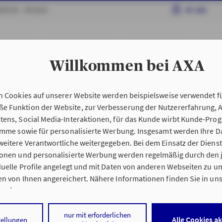
RRIERE
MEDIEN
MY AXA
AHRZEUGE
HAFTPFLICHT & RECHT
HAUS & WOHNUNG
GESUN
Willkommen bei AXA
icherung
n Cookies auf unserer Website werden beispielsweise verwendet fü
 Funktion der Website, zur Verbesserung der Nutzererfahrung, 
icherung
tens, Social Media-Interaktionen, für das Kunde wirbt Kunde-Pro
Entspannt ge
ramme sowie für personalisierte Werbung. Insgesamt werden Ihre D
eitere Verantwortliche weitergegeben. Bei dem Einsatz der Dienste
ionen und personalisierte Werbung werden regelmäßig durch den 
iduelle Profile angelegt und mit Daten von anderen Webseiten zu 
n von Ihnen angereichert. Nähere Informationen finden Sie in un
nweisen
.
 auf „Alle Cookies akzeptieren" stimmen Sie für alle nicht technisc
nur mit erforderlichen
Alle Cookies a
tellungen