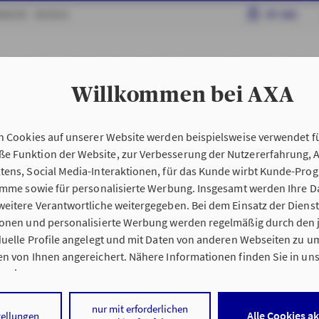
RRIERE
MEDIEN
MY AXA
AHRZEUGE
HAFTPFLICHT & RECHT
HAUS & WOHNUNG
GESUN
Willkommen bei AXA
n Cookies auf unserer Website werden beispielsweise verwendet fü
undheitsschutz
Gesund
 Funktion der Website, zur Verbesserung der Nutzererfahrung, 
tens, Social Media-Interaktionen, für das Kunde wirbt Kunde-Pro
ramme sowie für personalisierte Werbung. Insgesamt werden Ihre D
eitere Verantwortliche weitergegeben. Bei dem Einsatz der Dienste
ionen und personalisierte Werbung werden regelmäßig durch den 
iduelle Profile angelegt und mit Daten von anderen Webseiten zu 
n von Ihnen angereichert. Nähere Informationen finden Sie in un
nweisen
.
 auf „Alle Cookies akzeptieren" stimmen Sie für alle nicht technisc
nur mit erforderlichen
Alle Cookies a
tellungen