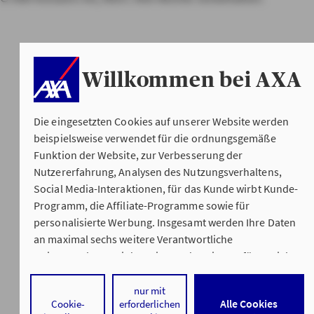
Willkommen bei AXA
Die eingesetzten Cookies auf unserer Website werden
beispielsweise verwendet für die ordnungsgemäße
Funktion der Website, zur Verbesserung der
Nutzererfahrung, Analysen des Nutzungsverhaltens,
Social Media-Interaktionen, für das Kunde wirbt Kunde-
Programm, die Affiliate-Programme sowie für
personalisierte Werbung. Insgesamt werden Ihre Daten
an maximal sechs weitere Verantwortliche
weitergegeben. Bei dem Einsatz der Dienste für Social
Media-Interaktionen und personalisierte Werbung
werden regelmäßig durch den jeweiligen Anbieter
nur mit
Alle Cookies
Cookie-
erforderlichen
individuelle Profile angelegt und mit Daten von anderen