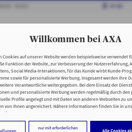
RRIERE
MEDIEN
MY AXA
AHRZEUGE
HAFTPFLICHT & RECHT
HAUS & WOHNUNG
GESUN
Willkommen bei AXA
n Cookies auf unserer Website werden beispielsweise verwendet fü
 bei AXA
Umfangreicher
 Funktion der Website, zur Verbesserung der Nutzererfahrung, 
tens, Social Media-Interaktionen, für das Kunde wirbt Kunde-Pro
ramme sowie für personalisierte Werbung. Insgesamt werden Ihre D
eitere Verantwortliche weitergegeben. Bei dem Einsatz der Dienste
osten im Streitfall in unbegrenzter Höhe
Bei Krankheit ode
ionen und personalisierte Werbung werden regelmäßig durch den 
iduelle Profile angelegt und mit Daten von anderen Webseiten zu 
n von Ihnen angereichert. Nähere Informationen finden Sie in un
nweisen
.
 auf „Alle Cookies akzeptieren" stimmen Sie für alle nicht technisc
nur mit erforderlichen
Alle Cookies a
tellungen