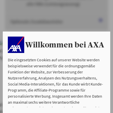
alle Fälle (Leistungsauszug)
Optionale Zusatzbausteine
Willkommen bei AXA
Weitere
Fahrzeugversicherungen
Kfz-
Versicherung
Motorradversicherung
Die eingesetzten Cookies auf unserer Website werden
beispielsweise verwendet für die ordnungsgemäße
Funktion der Website, zur Verbesserung der
Nutzererfahrung, Analysen des Nutzungsverhaltens,
Social Media-Interaktionen, für das Kunde wirbt Kunde-
Programm, die Affiliate-Programme sowie für
personalisierte Werbung. Insgesamt werden Ihre Daten
an maximal sechs weitere Verantwortliche
Private Haftpflichtversicherung
Hausratversicherung
weitergegeben. Bei dem Einsatz der Dienste für Social
Berufsunfähigkeitsversicherung
Kfz-Versicherung