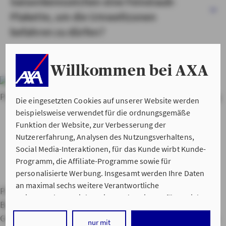
Saisonkennzeichen eine Feinstaub-
Plakette, um die Umweltzonen
befahren zu dürfen?​
Willkommen bei AXA
Weitere
Produkte von AXA
Kfz-Versicherung
Motorradversicherung
Die eingesetzten Cookies auf unserer Website werden
beispielsweise verwendet für die ordnungsgemäße
Funktion der Website, zur Verbesserung der
Nutzererfahrung, Analysen des Nutzungsverhaltens,
Social Media-Interaktionen, für das Kunde wirbt Kunde-
Programm, die Affiliate-Programme sowie für
personalisierte Werbung. Insgesamt werden Ihre Daten
an maximal sechs weitere Verantwortliche
Private Haftpflichtversicherung
Hausratversicherung
weitergegeben. Bei dem Einsatz der Dienste für Social
Berufsunfähigkeitsversicherung
Kfz-Versicherung
Media-Interaktionen und personalisierte Werbung
Gebäudeversicherung
Service Apps
Versicherungslexikon
werden regelmäßig durch den jeweiligen Anbieter
nur mit